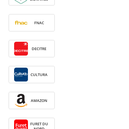
FNAC
DECITRE
CULTURA
AMAZON
FURET DU
NORD