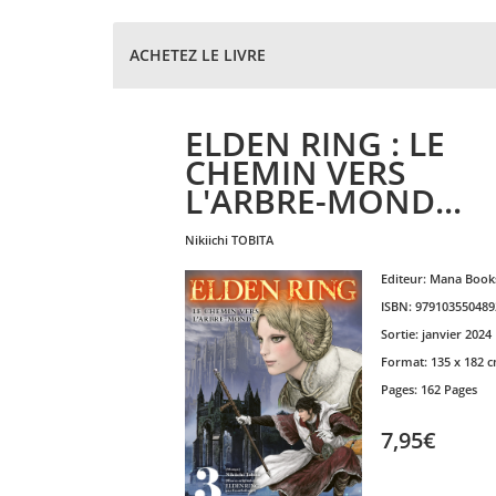
ACHETEZ LE LIVRE
ELDEN RING : LE
CHEMIN VERS
L'ARBRE-MOND...
nikiichi
TOBITA
Editeur:
Mana Book
ISBN:
979103550489
Sortie:
janvier 2024
Format:
135 x 182 
Pages:
162 Pages
7,95€