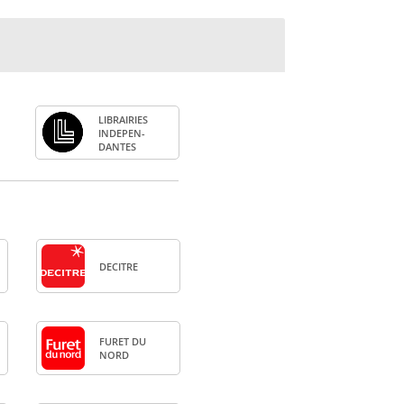
LIBRAI­RIES
INDE­PEN­
DANTES
DECITRE
FURET DU
NORD