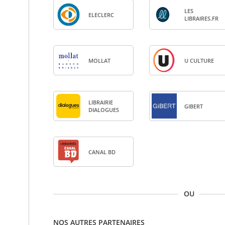
LES
ELE­CLERC
LIBRAIRES.FR
MOL­LAT
U CULTURE
LIBRAI­RIE
GIBERT
DIA­LOGUES
CANAL BD
OU
NOS AUTRES PARTENAIRES