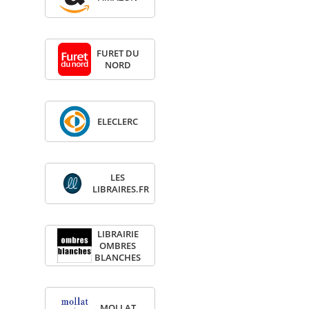
FURET DU
NORD
ELE­CLERC
LES
LIBRAIRES.FR
LIBRAI­RIE
OMBRES
BLANCHES
MOL­LAT