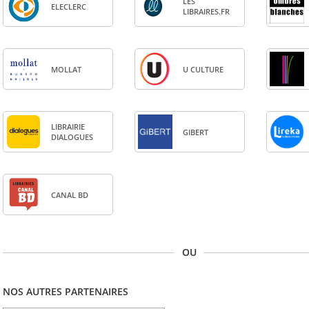
LES
ELE­CLERC
LIBRAIRES.FR
MOL­LAT
U CULTURE
LIBRAI­RIE
GIBERT
DIA­LOGUES
CANAL BD
OU
NOS AUTRES PARTENAIRES