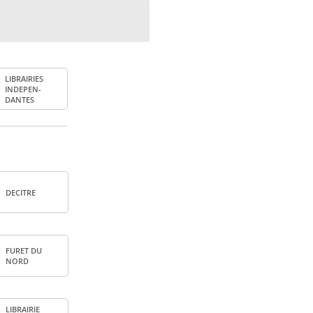
LIBRAI­RIES
INDE­PEN­
DANTES
DECITRE
FURET DU
NORD
LIBRAI­RIE