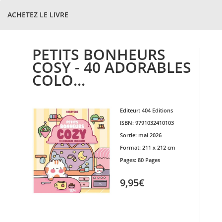
ACHETEZ LE LIVRE
PETITS BONHEURS
COSY - 40 ADORABLES
COLO...
Editeur:
404 Editions
ISBN:
9791032410103
Sortie:
mai 2026
Format:
211 x 212 cm
Pages:
80 Pages
9,95€