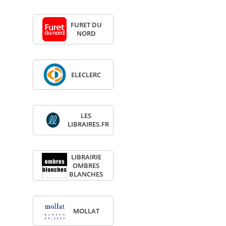
FURET DU
NORD
ELE­CLERC
LES
LIBRAIRES.FR
LIBRAI­RIE
OMBRES
BLANCHES
MOL­LAT