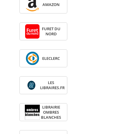
AMA­ZON
FURET DU
NORD
ELE­CLERC
LES
LIBRAIRES.FR
LIBRAI­RIE
OMBRES
BLANCHES