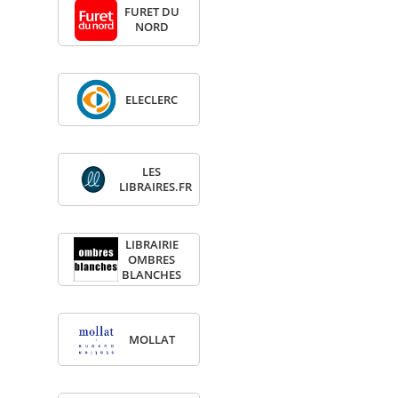
FURET DU
NORD
ELE­CLERC
LES
LIBRAIRES.FR
LIBRAI­RIE
OMBRES
BLANCHES
MOL­LAT