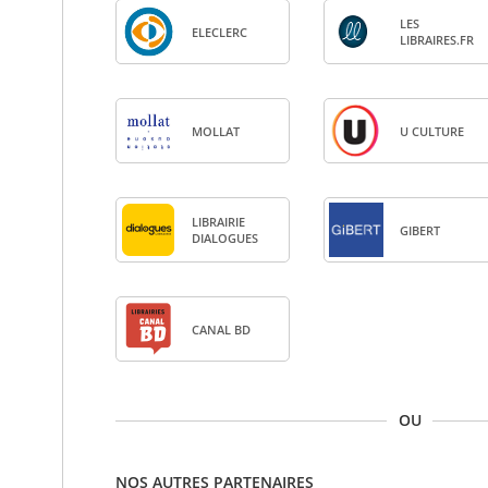
LES
ELE­CLERC
LIBRAIRES.FR
MOL­LAT
U CULTURE
LIBRAI­RIE
GIBERT
DIA­LOGUES
CANAL BD
OU
NOS AUTRES PARTENAIRES