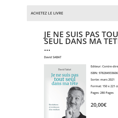
ACHETEZ LE LIVRE
JE NE SUIS PAS TO
SEUL DANS MA TETE
...
david
SABAT
Editeur:
Contre-dir
ISBN:
978284933606
Sortie:
mars 2021
Format:
150 x 221 
Pages:
280 Pages
20,00€