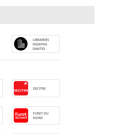
LIBRAI­RIES
INDE­PEN­
DANTES
DECITRE
FURET DU
NORD