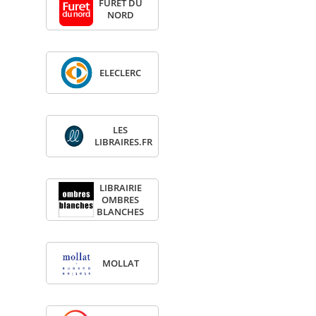
FURET DU
NORD
ELE­CLERC
LES
LIBRAIRES.FR
LIBRAI­RIE
OMBRES
BLANCHES
MOL­LAT