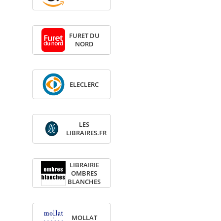
FURET DU
NORD
ELE­CLERC
LES
LIBRAIRES.FR
LIBRAI­RIE
OMBRES
BLANCHES
MOL­LAT