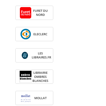
FURET DU
NORD
ELE­CLERC
LES
LIBRAIRES.FR
LIBRAI­RIE
OMBRES
BLANCHES
MOL­LAT