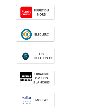
FURET DU
NORD
ELE­CLERC
LES
LIBRAIRES.FR
LIBRAI­RIE
OMBRES
BLANCHES
MOL­LAT