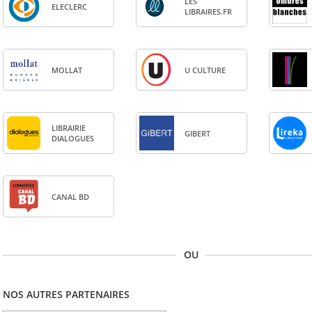
LES
ELE­CLERC
LIBRAIRES.FR
MOL­LAT
U CULTURE
LIBRAI­RIE
GIBERT
DIA­LOGUES
CANAL BD
OU
NOS AUTRES PARTENAIRES