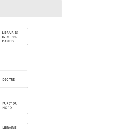
LIBRAI­RIES
INDE­PEN­
DANTES
DECITRE
FURET DU
NORD
LIBRAI­RIE