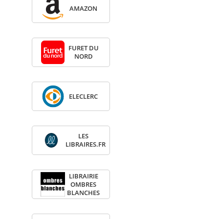
AMA­ZON
FURET DU
NORD
ELE­CLERC
LES
LIBRAIRES.FR
LIBRAI­RIE
OMBRES
BLANCHES