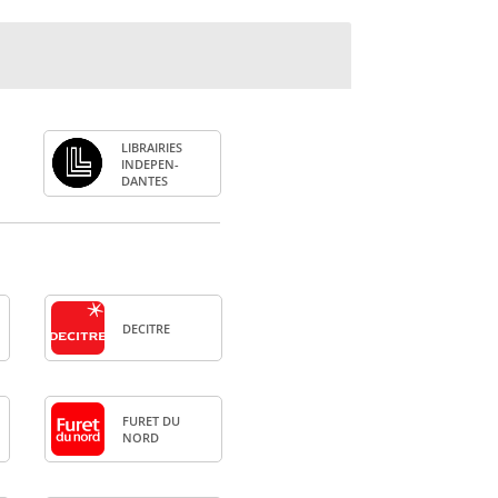
LIBRAI­RIES
INDE­PEN­
DANTES
DECITRE
FURET DU
NORD