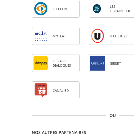
LES
ELE­CLERC
LIBRAIRES.FR
MOL­LAT
U CULTURE
LIBRAI­RIE
GIBERT
DIA­LOGUES
CANAL BD
OU
NOS AUTRES PARTENAIRES