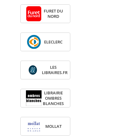
FURET DU
NORD
ELE­CLERC
LES
LIBRAIRES.FR
LIBRAI­RIE
OMBRES
BLANCHES
MOL­LAT