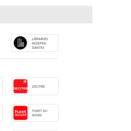
LIBRAI­RIES
INDE­PEN­
DANTES
DECITRE
FURET DU
NORD