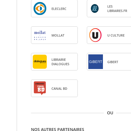
LES
ELE­CLERC
LIBRAIRES.FR
MOL­LAT
U CULTURE
LIBRAI­RIE
GIBERT
DIA­LOGUES
CANAL BD
OU
NOS AUTRES PARTENAIRES