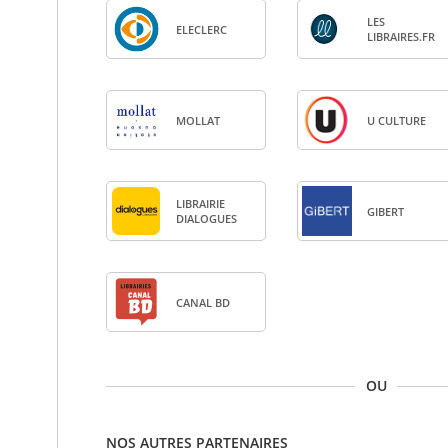
LES
ELE­CLERC
LIBRAIRES.FR
MOL­LAT
U CULTURE
LIBRAI­RIE
GIBERT
DIA­LOGUES
CANAL BD
OU
NOS AUTRES PARTENAIRES