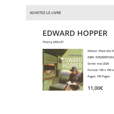
ACHETEZ LE LIVRE
EDWARD HOPPER
thierry
GRILLET
Editeur:
Place des V
ISBN:
978280991553
Sortie:
mai 2026
Format:
190 x 190 
Pages:
190 Pages
11,00€