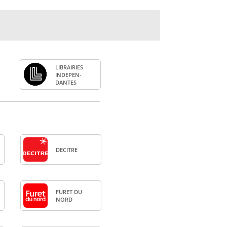
LIBRAI­RIES
INDE­PEN­
DANTES
DECITRE
FURET DU
NORD