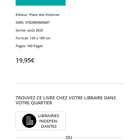
Editeur:
Place des Victoires
ISBN:
9782809905687
Sortie:
août 2025
Format:
134 x 189 cm
Pages:
160 Pages
19,95€
TROUVEZ CE LIVRE CHEZ VOTRE LIBRAIRE DANS
VOTRE QUARTIER
LIBRAI­RIES
INDE­PEN­
DANTES
OU