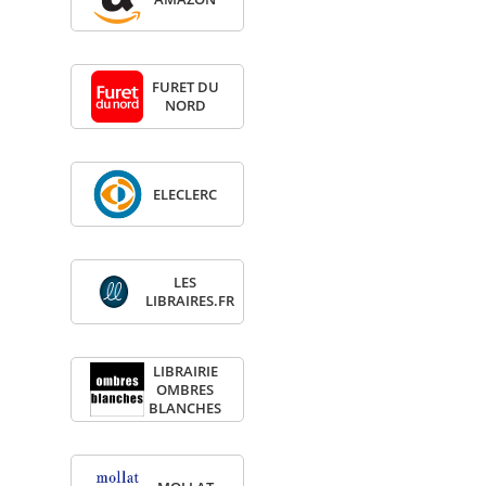
FURET DU
NORD
ELE­CLERC
LES
LIBRAIRES.FR
LIBRAI­RIE
OMBRES
BLANCHES