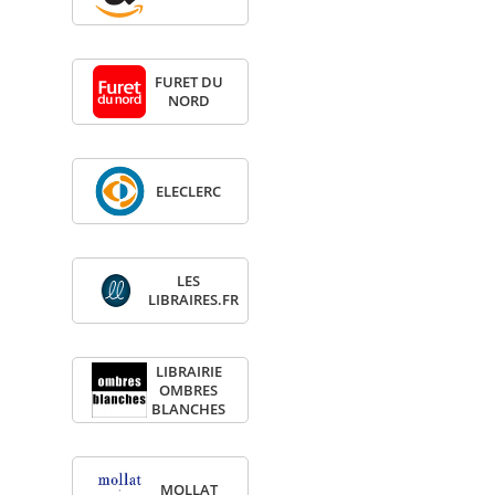
FURET DU
NORD
ELE­CLERC
LES
LIBRAIRES.FR
LIBRAI­RIE
OMBRES
BLANCHES
MOL­LAT