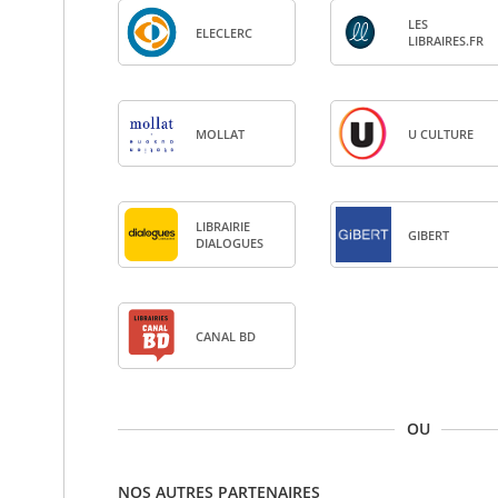
LES
ELE­CLERC
LIBRAIRES.FR
MOL­LAT
U CULTURE
LIBRAI­RIE
GIBERT
DIA­LOGUES
CANAL BD
OU
NOS AUTRES PARTENAIRES