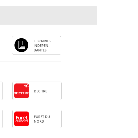
LIBRAI­RIES
INDE­PEN­
DANTES
DECITRE
FURET DU
NORD