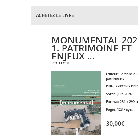
ACHETEZ LE LIVRE
MONUMENTAL 202
1. PATRIMOINE ET
ENJEUX ...
COLLECTIF
Editeur:
Editions du
patrimoine
ISBN:
978275771117
Sortie:
juin 2026
Format:
234 x 299 
Pages:
128 Pages
30,00€