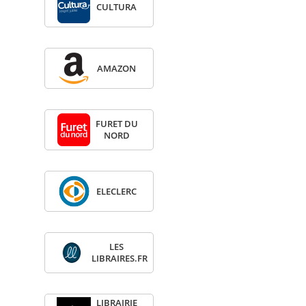
CULTURA
AMA­ZON
FURET DU
NORD
ELE­CLERC
LES
LIBRAIRES.FR
LIBRAI­RIE