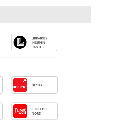
LIBRAI­RIES
INDE­PEN­
DANTES
DECITRE
FURET DU
NORD