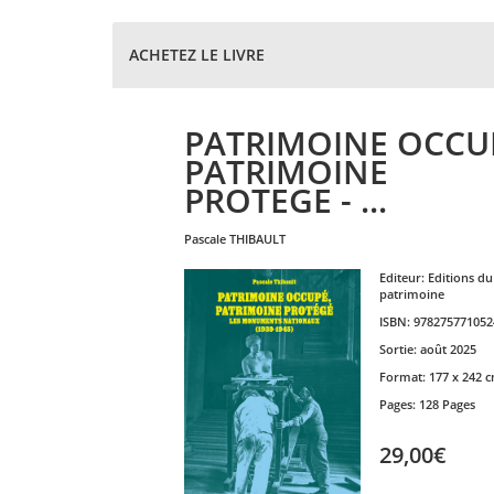
ACHETEZ LE LIVRE
PATRIMOINE OCCU
PATRIMOINE
PROTEGE - ...
pascale
THIBAULT
Editeur:
Editions du
patrimoine
ISBN:
978275771052
Sortie:
août 2025
Format:
177 x 242 
Pages:
128 Pages
29,00€