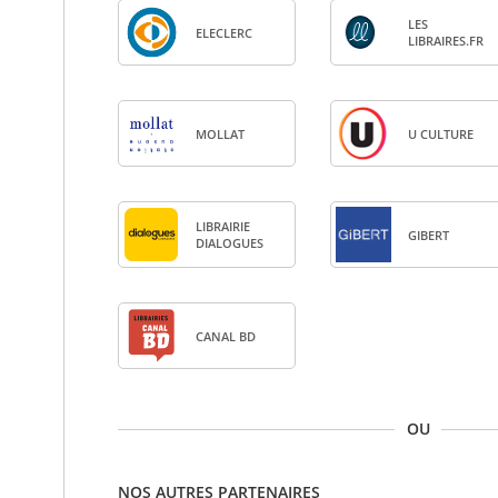
LES
ELE­CLERC
LIBRAIRES.FR
MOL­LAT
U CULTURE
LIBRAI­RIE
GIBERT
DIA­LOGUES
CANAL BD
OU
NOS AUTRES PARTENAIRES