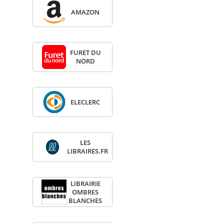
AMA­ZON
FURET DU
NORD
ELE­CLERC
LES
LIBRAIRES.FR
LIBRAI­RIE
OMBRES
BLANCHES