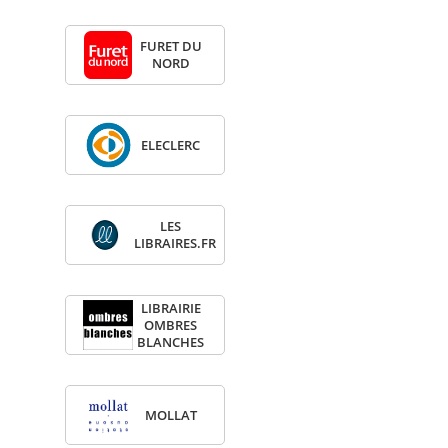
FURET DU
NORD
ELE­CLERC
LES
LIBRAIRES.FR
LIBRAI­RIE
OMBRES
BLANCHES
MOL­LAT