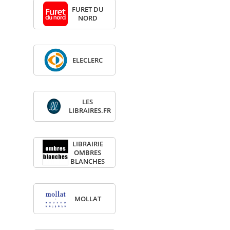
FURET DU
NORD
ELE­CLERC
LES
LIBRAIRES.FR
LIBRAI­RIE
OMBRES
BLANCHES
MOL­LAT