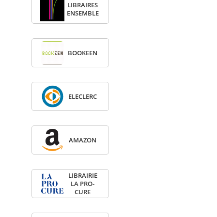
LIBRAIRES
ENSEMBLE
BOO­KEEN
ELE­CLERC
AMA­ZON
LIBRAI­RIE
LA PRO­
CURE