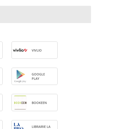
VIV­LIO
GOOGLE
PLAY
BOO­KEEN
LIBRAI­RIE LA