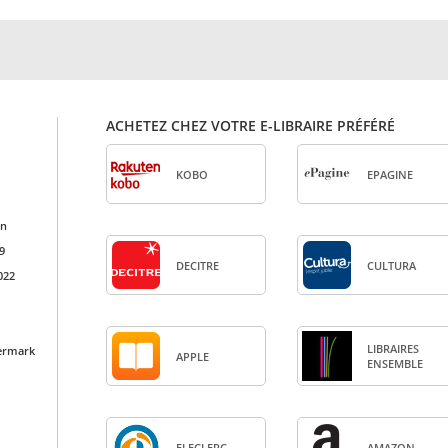
ACHETEZ CHEZ VOTRE E-LIBRAIRE PRÉFÉRÉ
KOBO
EPA­GINE
on
9
DECITRE
CULTURA
022
LIBRAIRES
ermark
APPLE
ENSEMBLE
ELE­CLERC
AMA­ZON