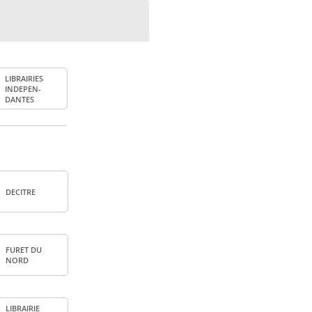
LIBRAI­RIES
INDE­PEN­
DANTES
DECITRE
FURET DU
NORD
LIBRAI­RIE