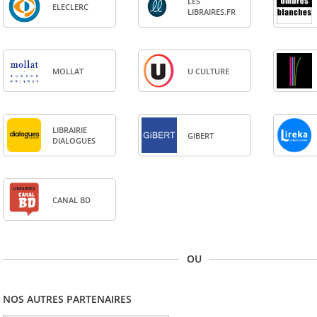
LES
ELE­CLERC
LIBRAIRES.FR
MOL­LAT
U CULTURE
LIBRAI­RIE
GIBERT
DIA­LOGUES
CANAL BD
OU
NOS AUTRES PARTENAIRES