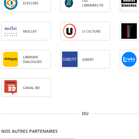
LES
ELE­CLERC
LIBRAIRES.FR
MOL­LAT
U CULTURE
LIBRAI­RIE
GIBERT
DIA­LOGUES
CANAL BD
OU
NOS AUTRES PARTENAIRES