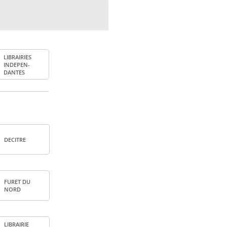
LIBRAI­RIES
INDE­PEN­
DANTES
DECITRE
FURET DU
NORD
LIBRAI­RIE