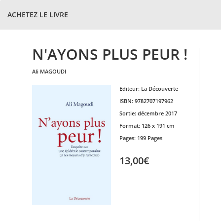
ACHETEZ LE LIVRE
N'AYONS PLUS PEUR !
ali
MAGOUDI
Editeur:
La Découverte
ISBN:
9782707197962
Sortie:
décembre 2017
Format:
126 x 191 cm
Pages:
199 Pages
13,00€