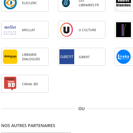
LES
ELE­CLERC
LIBRAIRES.FR
MOL­LAT
U CULTURE
LIBRAI­RIE
GIBERT
DIA­LOGUES
CANAL BD
OU
NOS AUTRES PARTENAIRES