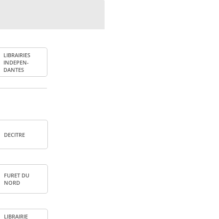
LIBRAI­RIES
INDE­PEN­
DANTES
DECITRE
FURET DU
NORD
LIBRAI­RIE