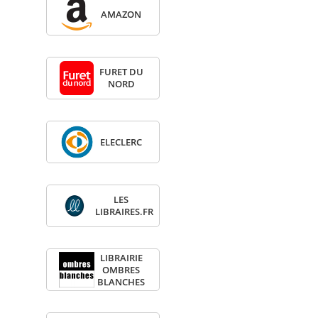
AMA­ZON
FURET DU
NORD
ELE­CLERC
LES
LIBRAIRES.FR
LIBRAI­RIE
OMBRES
BLANCHES