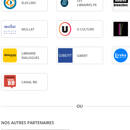
LES
ELE­CLERC
LIBRAIRES.FR
MOL­LAT
U CULTURE
LIBRAI­RIE
GIBERT
DIA­LOGUES
CANAL BD
OU
NOS AUTRES PARTENAIRES