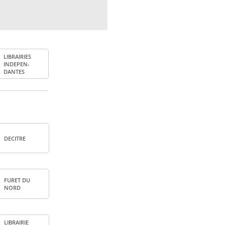
LIBRAI­RIES
INDE­PEN­
DANTES
DECITRE
FURET DU
NORD
LIBRAI­RIE