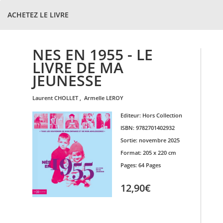
ACHETEZ LE LIVRE
NES EN 1955 - LE
LIVRE DE MA
JEUNESSE
laurent
CHOLLET
,
armelle
LEROY
Editeur:
Hors Collection
ISBN:
9782701402932
Sortie:
novembre 2025
Format:
205 x 220 cm
Pages:
64 Pages
12,90€