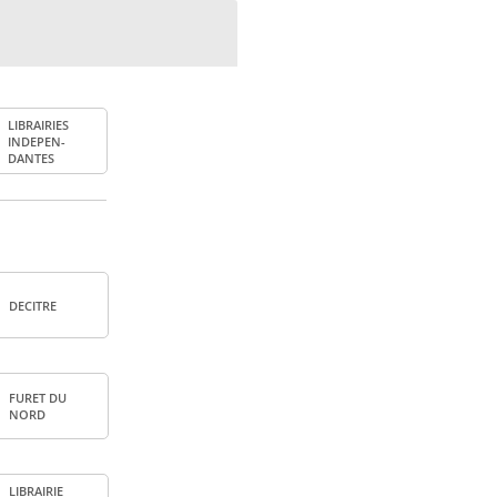
LIBRAI­RIES
INDE­PEN­
DANTES
DECITRE
FURET DU
NORD
LIBRAI­RIE