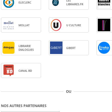
LES
ELE­CLERC
LIBRAIRES.FR
MOL­LAT
U CULTURE
LIBRAI­RIE
GIBERT
DIA­LOGUES
CANAL BD
OU
NOS AUTRES PARTENAIRES