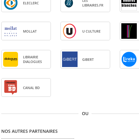
LES
ELE­CLERC
LIBRAIRES.FR
MOL­LAT
U CULTURE
LIBRAI­RIE
GIBERT
DIA­LOGUES
CANAL BD
OU
NOS AUTRES PARTENAIRES