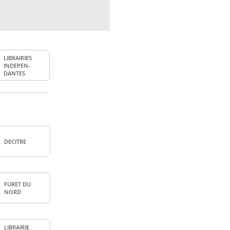
LIBRAI­RIES
INDE­PEN­
DANTES
DECITRE
FURET DU
NORD
LIBRAI­RIE