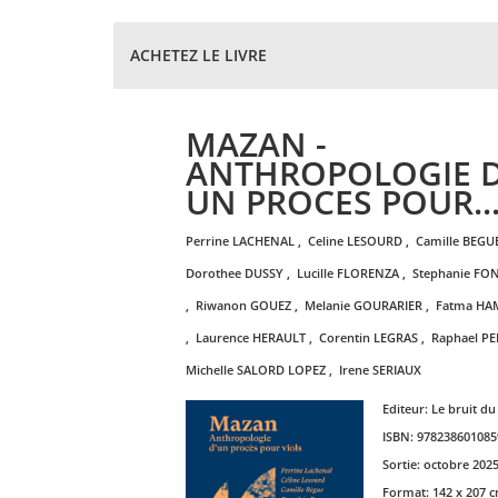
ACHETEZ LE LIVRE
MAZAN -
ANTHROPOLOGIE 
UN PROCES POUR..
perrine
LACHENAL
,
celine
LESOURD
,
camille
BEGU
dorothee
DUSSY
,
lucille
FLORENZA
,
stephanie
FON
,
riwanon
GOUEZ
,
melanie
GOURARIER
,
fatma
HA
,
laurence
HERAULT
,
corentin
LEGRAS
,
raphael
PE
michelle
SALORD LOPEZ
,
irene
SERIAUX
Editeur:
Le bruit d
ISBN:
978238601085
Sortie:
octobre 202
Format:
142 x 207 