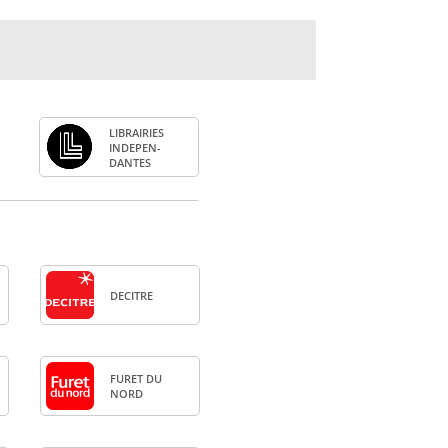
LIBRAI­RIES
INDE­PEN­
DANTES
DECITRE
FURET DU
NORD