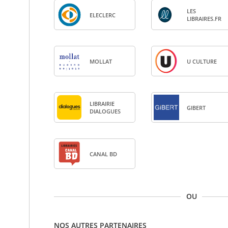
LES
ELE­CLERC
LIBRAIRES.FR
MOL­LAT
U CULTURE
LIBRAI­RIE
GIBERT
DIA­LOGUES
CANAL BD
OU
NOS AUTRES PARTENAIRES