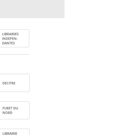
LIBRAI­RIES
INDE­PEN­
DANTES
DECITRE
FURET DU
NORD
LIBRAI­RIE