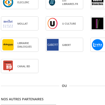
LES
ELE­CLERC
LIBRAIRES.FR
MOL­LAT
U CULTURE
LIBRAI­RIE
GIBERT
DIA­LOGUES
CANAL BD
OU
NOS AUTRES PARTENAIRES