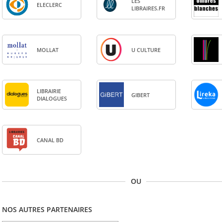
LES
ELE­CLERC
LIBRAIRES.FR
MOL­LAT
U CULTURE
LIBRAI­RIE
GIBERT
DIA­LOGUES
CANAL BD
OU
NOS AUTRES PARTENAIRES