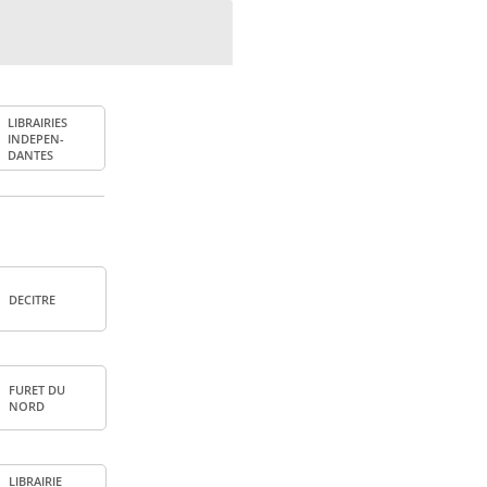
LIBRAI­RIES
INDE­PEN­
DANTES
DECITRE
FURET DU
NORD
LIBRAI­RIE