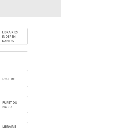
LIBRAI­RIES
INDE­PEN­
DANTES
DECITRE
FURET DU
NORD
LIBRAI­RIE