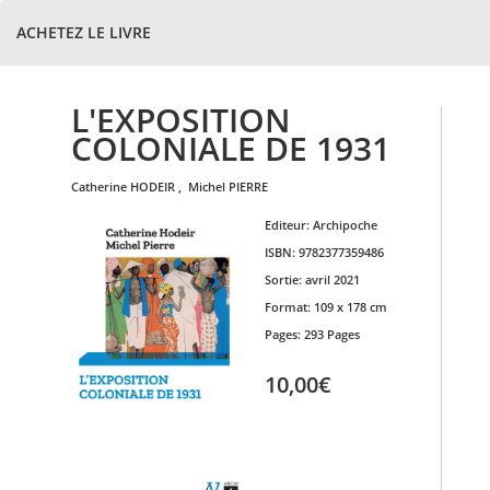
ACHETEZ LE LIVRE
L'EXPOSITION
COLONIALE DE 1931
catherine
HODEIR
,
michel
PIERRE
Editeur:
Archipoche
ISBN:
9782377359486
Sortie:
avril 2021
Format:
109 x 178 cm
Pages:
293 Pages
10,00€