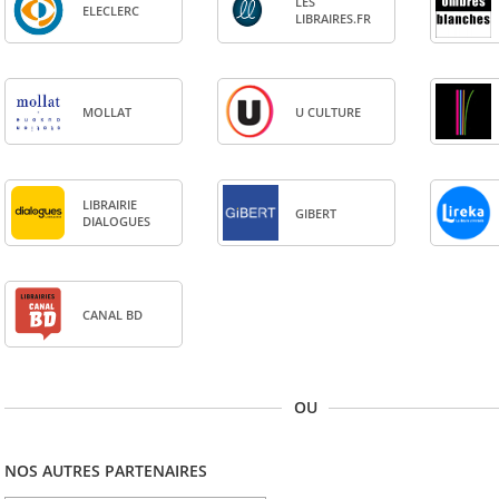
LES
ELE­CLERC
LIBRAIRES.FR
MOL­LAT
U CULTURE
LIBRAI­RIE
GIBERT
DIA­LOGUES
CANAL BD
OU
NOS AUTRES PARTENAIRES