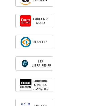
FURET DU
NORD
ELE­CLERC
LES
LIBRAIRES.FR
LIBRAI­RIE
OMBRES
BLANCHES
MOL­LAT