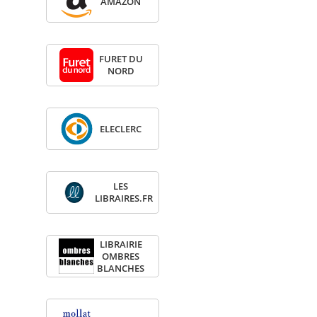
AMA­ZON
FURET DU
NORD
ELE­CLERC
LES
LIBRAIRES.FR
LIBRAI­RIE
OMBRES
BLANCHES