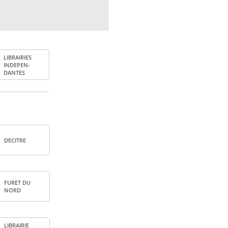
LIBRAI­RIES
INDE­PEN­
DANTES
DECITRE
FURET DU
NORD
LIBRAI­RIE