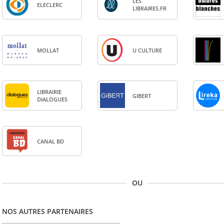
LES
ELE­CLERC
LIBRAIRES.FR
MOL­LAT
U CULTURE
LIBRAI­RIE
GIBERT
DIA­LOGUES
CANAL BD
OU
NOS AUTRES PARTENAIRES