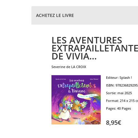
ACHETEZ LE LIVRE
LES AVENTURES
EXTRAPAILLETANT
DE VIVIA...
severine de
LA CROIX
Editeur:
Splash !
ISBN:
978236829295
Sortie:
mai 2025
Format:
214 x 215 
Pages:
40 Pages
8,95€