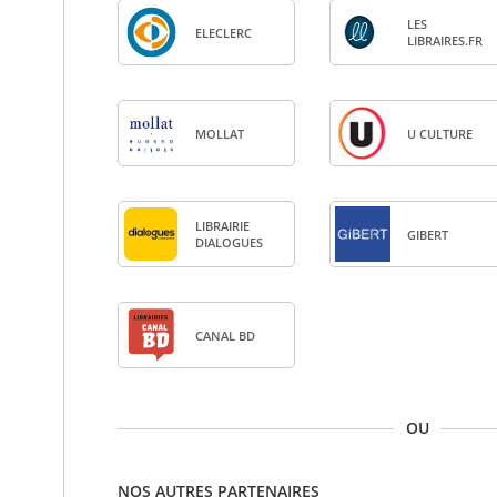
LES
ELE­CLERC
LIBRAIRES.FR
MOL­LAT
U CULTURE
LIBRAI­RIE
GIBERT
DIA­LOGUES
CANAL BD
OU
NOS AUTRES PARTENAIRES