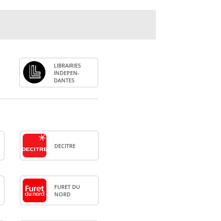
LIBRAI­RIES
INDE­PEN­
DANTES
DECITRE
FURET DU
NORD