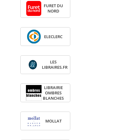
FURET DU
NORD
ELE­CLERC
LES
LIBRAIRES.FR
LIBRAI­RIE
OMBRES
BLANCHES
MOL­LAT