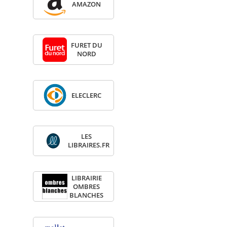
AMA­ZON
FURET DU
NORD
ELE­CLERC
LES
LIBRAIRES.FR
LIBRAI­RIE
OMBRES
BLANCHES