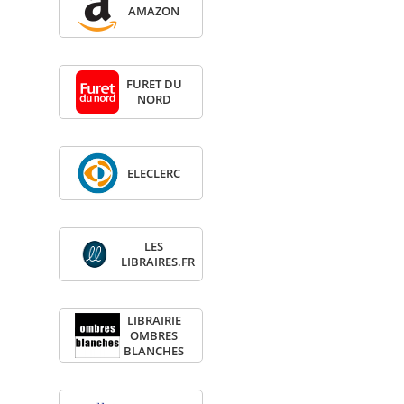
AMA­ZON
FURET DU
NORD
ELE­CLERC
LES
LIBRAIRES.FR
LIBRAI­RIE
OMBRES
BLANCHES