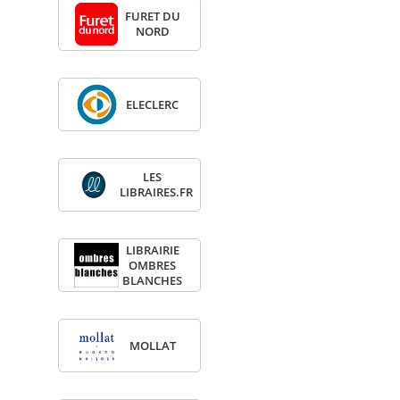
FURET DU
NORD
ELE­CLERC
LES
LIBRAIRES.FR
LIBRAI­RIE
OMBRES
BLANCHES
MOL­LAT