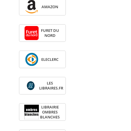
AMA­ZON
FURET DU
NORD
ELE­CLERC
LES
LIBRAIRES.FR
LIBRAI­RIE
OMBRES
BLANCHES