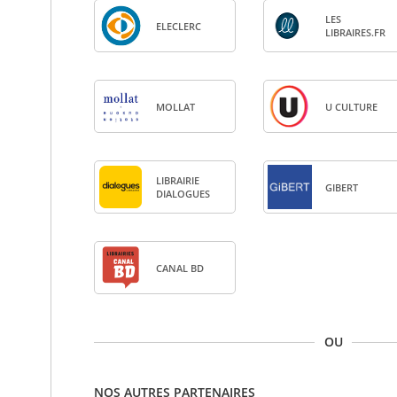
LES
ELE­CLERC
LIBRAIRES.FR
MOL­LAT
U CULTURE
LIBRAI­RIE
GIBERT
DIA­LOGUES
CANAL BD
OU
NOS AUTRES PARTENAIRES