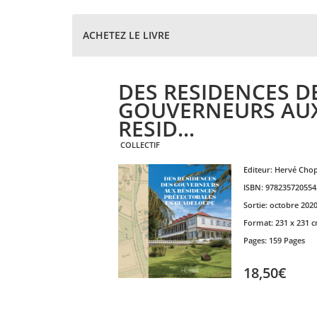
ACHETEZ LE LIVRE
DES RESIDENCES D
GOUVERNEURS AU
RESID...
COLLECTIF
Editeur:
Hervé Chop
ISBN:
978235720554
Sortie:
octobre 202
Format:
231 x 231 
Pages:
159 Pages
18,50€