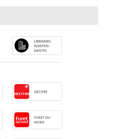
LIBRAI­RIES
INDE­PEN­
DANTES
DECITRE
FURET DU
NORD