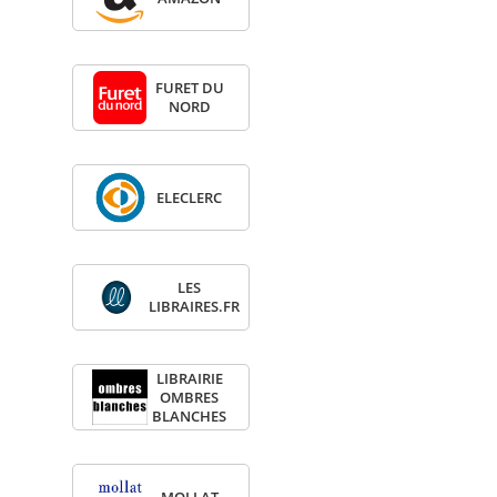
FURET DU
NORD
ELE­CLERC
LES
LIBRAIRES.FR
LIBRAI­RIE
OMBRES
BLANCHES