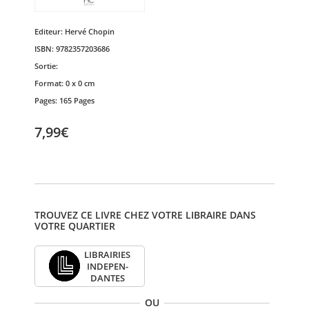
Editeur:
Hervé Chopin
ISBN:
9782357203686
Sortie:
Format:
0 x 0 cm
Pages:
165 Pages
7,99€
TROUVEZ CE LIVRE CHEZ VOTRE LIBRAIRE DANS
VOTRE QUARTIER
LIBRAI­RIES
INDE­PEN­
DANTES
OU